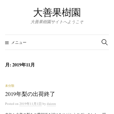
コ
大善果樹園
ン
テ
大善果樹園サイトへようこそ
ン
ツ
検
へ
索:
メニュー
ス
キ
ッ
月:
2019年11月
プ
未分類
2019年梨の出荷終了
Posted
on
2019年11月1日
by
daizen